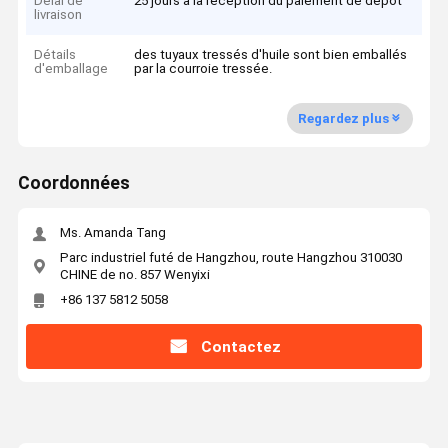
Délai de
25 jours à la réception du paiement de dépôt
livraison
Détails
des tuyaux tressés d'huile sont bien emballés
d'emballage
par la courroie tressée.
Regardez plus
Coordonnées
Ms. Amanda Tang
Parc industriel futé de Hangzhou, route Hangzhou 310030
CHINE de no. 857 Wenyixi
+86 137 5812 5058
Contactez