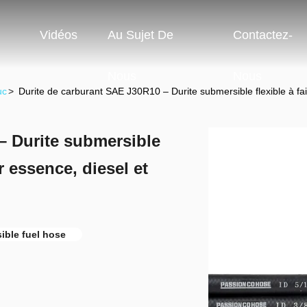
Vidéos
Au Sujet De
Contactez-
Nous
Nous
uc
>
Durite de carburant SAE J30R10 – Durite submersible flexible à fai
– Durite submersible
r essence, diesel et
ible fuel hose