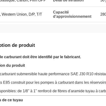
plastique, Carton, Film OPP
Délai de livraison
30 
Capacité
 Western Union, D/P, T/T
28
d'approvisionnement
ption de produit
e carburant doit être identifié par le fabricant.
ion du produit
carburant submersible haute performance SAE J30 R10 résistant 
s E85 construit pour les pompes à carburant dans les réservoir
isponibles: de 1/8" à 1" renforcé de fibres d'aramide tuyau à ca
 de ce tuyau