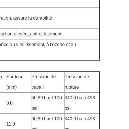
ation, assure la durabilité
raction élevée, anti-éclatement
ance au vieillissement, à l'ozone et au
en
Surdose
Pression de
Pression de
(mm)
travail
rupture
60,89 bar / 100
340,0 bar / 493
9.0
psi
psi
60,89 bar / 100
340,0 bar / 493
11.0