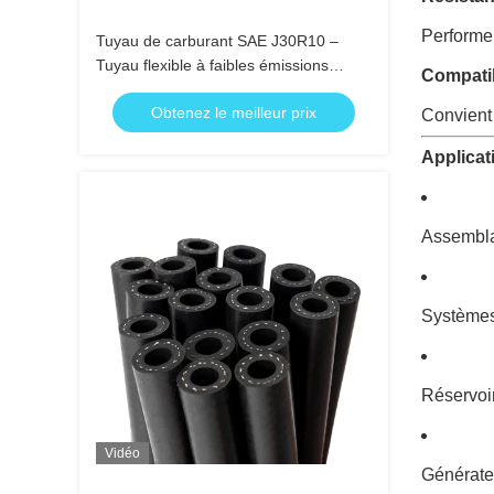
Performe
Tuyau de carburant SAE J30R10 –
Tuyau flexible à faibles émissions
Compatib
résistant à l'huile pour utilisation
Obtenez le meilleur prix
automobile
Convient 
Applica
Assembla
Systèmes
Réservoir
Vidéo
Générateu