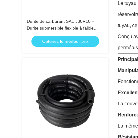
Le tuyau 
réservoir
Durite de carburant SAE J30R10 –
tuyau, ce
Durite submersible flexible à faible
perméabilité pour essence, diesel et
Conçu ave
Obtenez le meilleur prix
éthanol
perméaiso
Principa
Manipula
Fonctionn
Excellen
La couver
Renforce
La même f
Résistan