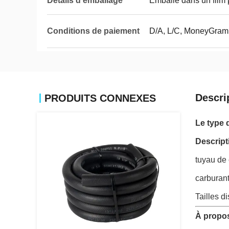
Détails d'emballage
Emballé dans un film 
Conditions de paiement
D/A, L/C, MoneyGram,
Descri
PRODUITS CONNEXES
Le type d
Descript
tuyau de 
carburant
Tailles d
À propos