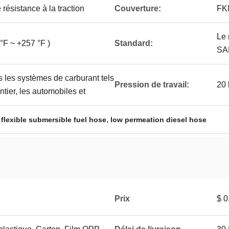
 résistance à la traction
Couverture:
FKM
Le 
°F ~ +257 °F )
Standard:
SA
s les systèmes de carburant tels
Pression de travail:
20 
tier, les automobiles et
,
,
flexible submersible fuel hose
low permeation diesel hose
Prix
$ 0