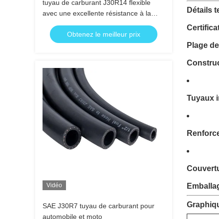
tuyau de carburant J30R14 flexible
Détails 
avec une excellente résistance à la
chaleur et à la perméabilité
Certifica
Obtenez le meilleur prix
Plage de
Construc
Tuyaux i
Renforc
Couvertu
Vidéo
Emballa
Graphiqu
SAE J30R7 tuyau de carburant pour
automobile et moto