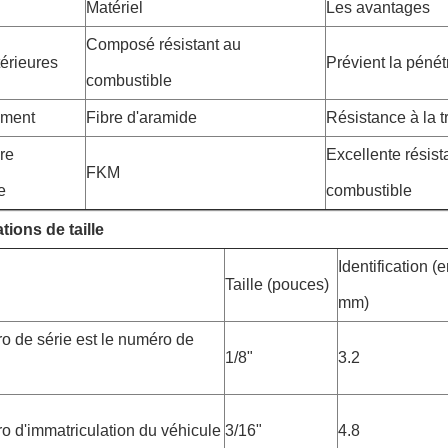
Matériel
Les avantages
Composé résistant au
térieures
Prévient la pénétr
combustible
ement
Fibre d'aramide
Résistance à la t
re
Excellente résist
FKM
e
combustible
tions de taille
Identification (
Taille (pouces)
mm)
o de série est le numéro de
1/8"
3.2
o d'immatriculation du véhicule
3/16"
4.8