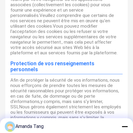
associées (collectivement les cookies) pour vous
fournir une expérience et un service
personnalisés.Veuillez comprendre que certains de
nos services ne peuvent être mis en œuvre qu'en
utilisant des cookies.Vous pouvez modifier
l'acceptation des cookies ou les refuser si votre
navigateur ou les services supplémentaires de votre
navigateur le permettent., mais cela peut affecter
votre accès sécurisé aux sites Web liés à la
plateforme et aux services fournis par la plateforme.
Protection de vos renseignements
personnels
Afin de protéger la sécurité de vos informations, nous
nous efforçons de prendre toutes les mesures de
sécurité raisonnables pour protéger vos informations,
en cas de fuite, de dommage ou de perte
d'informations,y compris, mais sans s'y limiter,
SSLNous gérons également strictement les employés
ou les fournisseurs qui peuvent être exposés à vos
informations,y compris, mais sans s'y limiter, la
signature d'accords de confidentialité avec eux, en
Amanda Tang
prenant différents contrôles des autorités en fonction