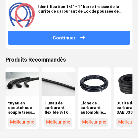
Identification 1/4" - 1" barre tressée de la
durite de carburant de Lok de poussée de
couleur de bleu rouge 20 non - olive
Continuer
Produits Recommandés
tuyau en
Tuyau de
Ligne de
Durite de
caoutchouc
carburant
carburant
carburant
souple tressé
flexible 3/16
automobile
SAE J30R1
en fibres
pouce
SAE J30 R7
Durite
submersib
Meilleur prix
Meilleur prix
Meilleur prix
Meilleur p
flexible à
faible
perméabili