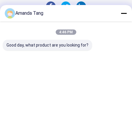
pour essen
diesel et
éthanol
Amanda Tang
Aperçu
Au sujet de
Contactez-
Desktop
nous
nous
Site
Plan du
Politique en matière de protection de
4:46 PM
site
la vie privée
Qualité
tuyaux d'air en caoutchouc
Usine De Chine.Copyright ©
2026 Hangzhou Paishun Rubber & Plastic Co., Ltd. All Rights
Good day, what product are you looking for?
Reserved.
Maison
Des Produits
Vidéos
Au Sujet De
Nous