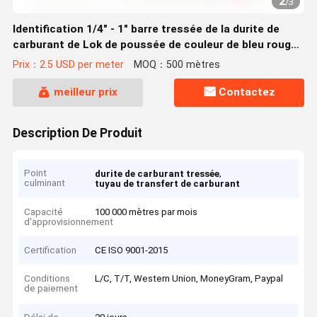
2
/
3
Identification 1/4" - 1" barre tressée de la durite de
carburant de Lok de poussée de couleur de bleu rouge
20 non - olive
Prix：2.5 USD per meter
MOQ：500 mètres
meilleur prix
Contactez
Description De Produit
Point
,
durite de carburant tressée
culminant
tuyau de transfert de carburant
Capacité
100 000 mètres par mois
d'approvisionnement
Certification
CE ISO 9001-2015
Conditions
L/C, T/T, Western Union, MoneyGram, Paypal
de paiement