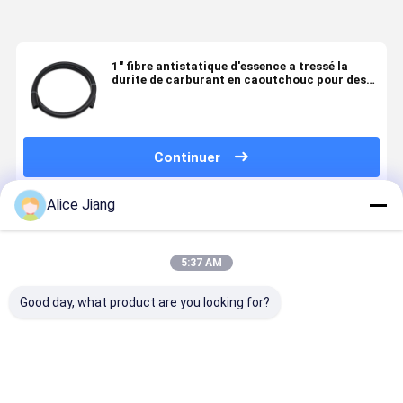
1" fibre antistatique d'essence a tressé la
durite de carburant en caoutchouc pour des
pompes à essence
Continuer
Alice Jiang
Produits Recommandés
5:37 AM
Good day, what product are you looking for?
tuyau en
Tuyau de
Ligne de
Durite de
caoutchouc
carburant
carburant
carburant
souple tressé
flexible 3/16
automobile
SAE J30R1
en fibres
pouce
SAE J30 R7
Durite
submersib