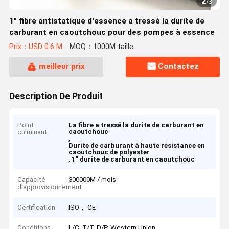
2
/
3
1" fibre antistatique d'essence a tressé la durite de
carburant en caoutchouc pour des pompes à essence
Prix：USD 0.6 M
MOQ：1000M taille
meilleur prix
Contactez
Description De Produit
Point
La fibre a tressé la durite de carburant en
caoutchouc
culminant
,
Durite de carburant à haute résistance en
caoutchouc de polyester
,
1" durite de carburant en caoutchouc
Capacité
300000M / mois
d'approvisionnement
Certification
ISO， CE
Conditions
L/C, T/T, D/P, Western Union,