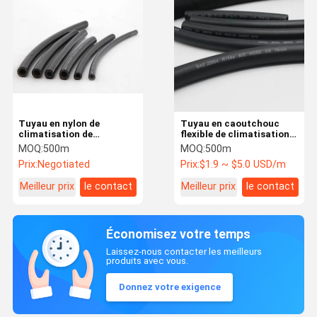
Tuyau en nylon de
Tuyau en caoutchouc
climatisation de
flexible de climatisation
l'identification 8mm-
de voiture pour R134a
MOQ:
500m
MOQ:
500m
22mm de tube dans
R410a Refrigrants
Prix:
Negotiated
Prix:
$1.9 ~ $5.0 USD/m
l'utilisation de voiture
pour le réfrigérant R12
Meilleur prix
le contact
Meilleur prix
le contact
R134a
Économisez votre temps
Laissez-nous contacter les meilleurs
produits avec vous.
Donnez votre exigence