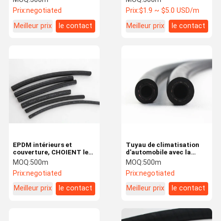
par petit pain
transporter R134a R12
Prix:
negotiated
Prix:
$1.9 ~ $5.0 USD/m
etc.
Meilleur prix
le contact
Meilleur prix
le contact
EPDM intérieurs et
Tuyau de climatisation
couverture, CHOIENT les
d'automobile avec la
tuyaux des véhicules à
couverture douce
MOQ:
500m
MOQ:
500m
moteur tressés de
intérieure de la taille
Prix:
negotiated
Prix:
negotiated
climatisation avec cinq
11mm de diamètre
couches
Meilleur prix
le contact
Meilleur prix
le contact