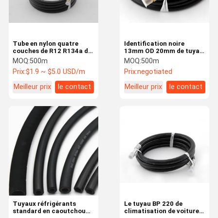
Tube en nylon quatre
Identification noire
couches de R12 R134a de
13mm OD 20mm de tuyau
tuyau automatique de
de climatisation de
MOQ:
500m
MOQ:
500m
climatisation pour
voiture de R134a
Prix:
$1.9 ~ $5.0 USD/m
Prix:
negotiated
l'usage de voiture
Meilleur prix
le contact
Meilleur prix
le contact
Maison
Des Produits
Vidéos
Au Sujet De
Nous
Tuyaux réfrigérants
Le tuyau BP 220 de
standard en caoutchouc
climatisation de voiture