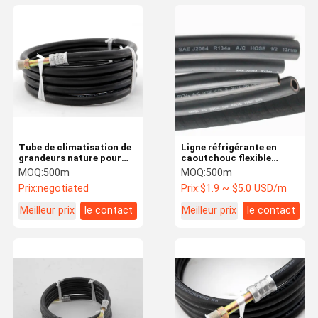
Tube de climatisation de
Ligne réfrigérante en
grandeurs nature pour
caoutchouc flexible
l'automobile, tuyau
tuyau 500psi de
MOQ:
500m
MOQ:
500m
d'échappement de
climatisation pour le
Prix:
negotiated
Prix:
$1.9 ~ $5.0 USD/m
climatisation
système de bus
Meilleur prix
le contact
Meilleur prix
le contact