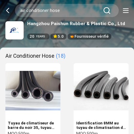
Hangzhou Paishun Rubber & Plastic Co., Ltd
20
5.0
Fournisseur vérifié
YEARS
Air Conditioner Hose
(18)
Tuyau de climatiseur de
Identification 8MM au
barre du noir 35, tuyau
tuyau de climatisation de
100m ou 50m d'état d'air
22MM EPDM pour
MOQ:
500m
MOQ:
500m