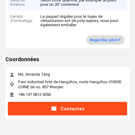
Délai de
Selon votre quantité, par exemple 30 jours
livraison
pour un 20' conteneur
Détails
Le paquet régulier pour le tuyau de
d'emballage
climatisation est de poly rayures, nous peut
également emballer
Regardez plus
Coordonnées
Ms. Amanda Tang
Parc industriel futé de Hangzhou, route Hangzhou 310030
CHINE de no. 857 Wenyixi
+86 137 5812 5058
Contactez