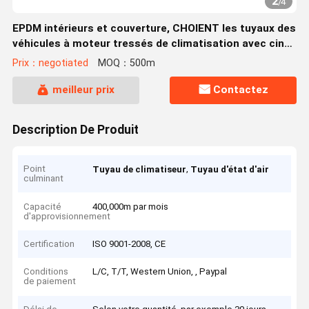
2
/
4
EPDM intérieurs et couverture, CHOIENT les tuyaux des
véhicules à moteur tressés de climatisation avec cinq
couches
Prix：negotiated
MOQ：500m
meilleur prix
Contactez
Description De Produit
Point
,
Tuyau de climatiseur
Tuyau d'état d'air
culminant
Capacité
400,000m par mois
d'approvisionnement
Certification
ISO 9001-2008, CE
Conditions
L/C, T/T, Western Union, , Paypal
de paiement