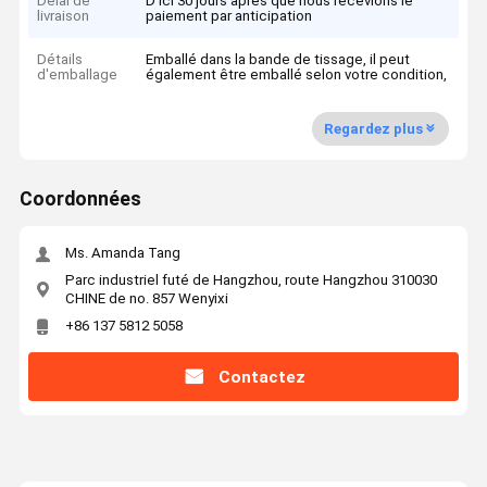
Délai de
D'ici 30 jours après que nous recevions le
livraison
paiement par anticipation
Détails
Emballé dans la bande de tissage, il peut
d'emballage
également être emballé selon votre condition,
Regardez plus
Coordonnées
Ms. Amanda Tang
Parc industriel futé de Hangzhou, route Hangzhou 310030
CHINE de no. 857 Wenyixi
+86 137 5812 5058
Contactez