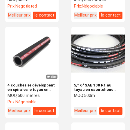
du tuyau J517 SAE 100R6
à quatre fils pour des
Prix:
Negotiated
Prix:
Négociable
excavatrices
Meilleur prix
le contact
Meilleur prix
le contact
4 couches se développent
5/16" SAE 100 R1 au
en spirales le tuyau en
tuyau en caoutchouc
caoutchouc hydraulique
hydraulique pour la
MOQ:
500 mètres
MOQ:
500m
EN856 4Shipping de
poudre de CO2 et les
Prix:
Négociable
renfort et 4SP de
extincteurs à mousse
manipulation
Meilleur prix
le contact
Meilleur prix
le contact