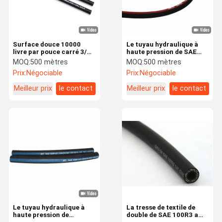
Surface douce 10000
Le tuyau hydraulique à
livre par pouce carré 3/8"
haute pression de SAE
tuyau de cric hydraulique
100 R1AT, câblent le
MOQ:
500 mètres
MOQ:
500 mètres
pour le système étayant
tuyau en caoutchouc
Prix:
Négociable
Prix:
Négociable
tressé
Meilleur prix
le contact
Meilleur prix
le contact
Maison
Des Produits
Vidéos
Au Sujet De
Nous
Le tuyau hydraulique à
La tresse de textile de
haute pression de
double de SAE 100R3 a