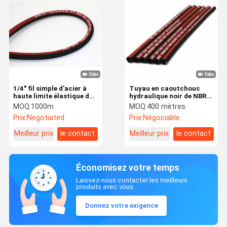
1/4" fil simple d'acier à
Tuyau en caoutchouc
haute limite élastique du
hydraulique noir de NBR
tuyau SAE 100R1 en
1sn DN8
MOQ:
1000m
MOQ:
400 mètres
caoutchouc l'hydraulique
Prix:
Negotiated
Prix:
Négociable
tressé
Meilleur prix
le contact
Meilleur prix
le contact
Économisez votre temps
Laissez-nous contacter les meilleurs
produits avec vous.
Donnez votre exigence