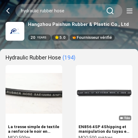
Hangzhou Paishun Rubber & Plastic Co., Ltd
20
5.0
Fournisseur vérifié
YEARS
Hydraulic Rubber Hose
(194)
La tresse simple de textile
EN856 4SP 4Shipping et
a renforcé le noir en
manipulation du tuyau en
caoutchouc hydraulique
caoutchouc hydraulique
MOQ:
500m
MOQ:
500 mètres