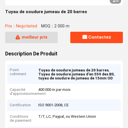
2
/
4
Tuyau de soudure jumeau de 20 barres
Prix：Negotiated
MOQ：2 000 m
meilleur prix
Contactez
Description De Produit
Point
,
Tuyau de soudure jumeau de 20 barres
culminant
,
Tuyau de soudure jumeau d'en 559 des BS
tuyau de soudure de jumeau de 15mm OD
Capacité
400 000 m par mois
d'approvisionnement
Certification
ISO 9001-2008, CE
Conditions
T/T, LC, Paypal, ou Western Union
de paiement