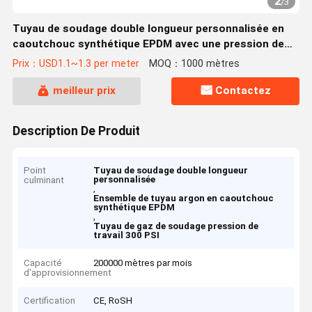
2
/
3
Tuyau de soudage double longueur personnalisée en
caoutchouc synthétique EPDM avec une pression de
travail de 300 PSI pour le soudage industriel
Prix：USD1.1~1.3 per meter
MOQ：1000 mètres
meilleur prix
Contactez
Description De Produit
Point
Tuyau de soudage double longueur
personnalisée
culminant
,
Ensemble de tuyau argon en caoutchouc
synthétique EPDM
,
Tuyau de gaz de soudage pression de
travail 300 PSI
Capacité
200000 mètres par mois
d'approvisionnement
Certification
CE, RoSH