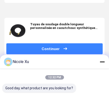
Tuyau de soudage double longueur
personnalisée en caoutchouc synthétique
EPDM avec une pression de travail de 300 PSI
pour le soudage industriel
Continuer
Nicole Xu
Produits Recommandés
12:32 PM
Good day, what product are you looking for?
tuyau de
tuyau de
Tuyau de
tuyau de
double
soudage
soudage
double
soudure à
double haute
jumelé en
soudure