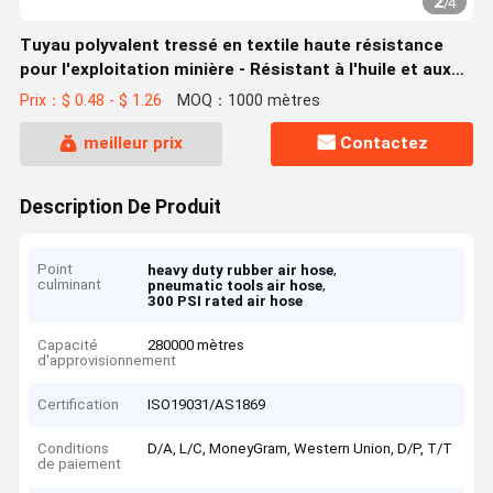
2
/
4
Tuyau polyvalent tressé en textile haute résistance
pour l'exploitation minière - Résistant à l'huile et aux
intempéries avec une large plage de températures pour
Prix：$ 0.48 - $ 1.26
MOQ：1000 mètres
un usage industriel
meilleur prix
Contactez
Description De Produit
Point
,
heavy duty rubber air hose
culminant
,
pneumatic tools air hose
300 PSI rated air hose
Capacité
280000 mètres
d'approvisionnement
Certification
ISO19031/AS1869
Conditions
D/A, L/C, MoneyGram, Western Union, D/P, T/T
de paiement