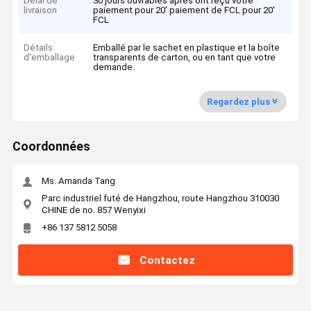
Délai de
30 jours ouvrables après ont reçu votre
livraison
paiement pour 20' paiement de FCL pour 20'
FCL
Détails
Emballé par le sachet en plastique et la boîte
d'emballage
transparents de carton, ou en tant que votre
demande.
Regardez plus
Coordonnées
Ms. Amanda Tang
Parc industriel futé de Hangzhou, route Hangzhou 310030
CHINE de no. 857 Wenyixi
+86 137 5812 5058
Contactez