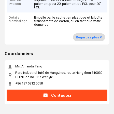
Délai de
30 jours ouvrables après ont reçu votre
livraison
paiement pour 20' paiement de FCL pour 20'
FCL
Détails
Emballé par le sachet en plastique et la boîte
d'emballage
transparents de carton, ou en tant que votre
demande.
Regardez plus
Coordonnées
Ms. Amanda Tang
Parc industriel futé de Hangzhou, route Hangzhou 310030
CHINE de no. 857 Wenyixi
+86 137 5812 5058
Contactez