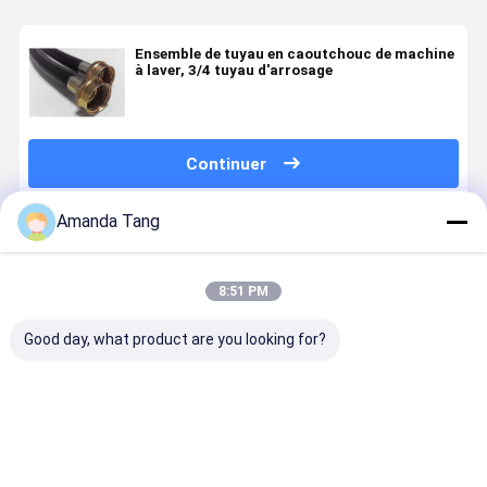
Ensemble de tuyau en caoutchouc de machine
à laver, 3/4 tuyau d'arrosage
Continuer
Amanda Tang
Produits Recommandés
8:51 PM
Good day, what product are you looking for?
L'équipement
Tuyau EPDM
Tuyau EPDM
tuyau de
de
sans carbone,
non
jardin hybr
fabrication
hautement
conducteur
court, plo
de tuyaux
isolant,
sans carbone
dans le tu
d'eau
résistant à
2" 50,8 mm
d'eau de 5/
Meilleur prix
Meilleur prix
Meilleur prix
Meilleur p
l'usure, non
300PSI &
pouces sur