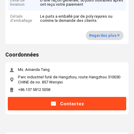
Délai de
D'une façon générale, 30 jours ouvrables après
livraison
ont reçu votre paiement
Détails
Le puits a emballé par de poly rayures ou
d'emballage
comme la demande des clients.
Regardez plus
Coordonnées
Ms. Amanda Tang
Parc industriel futé de Hangzhou, route Hangzhou 310030
CHINE de no. 857 Wenyixi
+86 137 5812 5058
Contactez