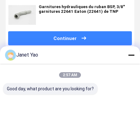
Garnitures hydrauliques du ruban BSP, 3/8"
garnitures 22641 Eaton (22641) de TNP
Continuer
Janet Yao
Produits Recommandés
2:57 AM
Good day, what product are you looking for?
Accouplement
Accouplement
Coupleur
Pièce forg
hydraulique à
rapide en
rapide
chaude
décharge
acier au
hydraulique
rapide
carbone de
Compatibllity
ISO5675 pour
qualité
Parker 6600
Meilleur prix
Meilleur prix
Meilleur prix
Meilleur p
machines
supérieure
d'OIN 7241-A
agricoles
ISO 5675
pour