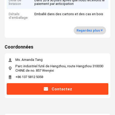
Délai de
Dans 20 à 30 jours après que nous recevons le
livraison
paiement par anticipation
Détails
Emballé dans des cartons et des cas en bois
d'emballage
Regardez plus
Coordonnées
Ms. Amanda Tang
Parc industriel futé de Hangzhou, route Hangzhou 310030
CHINE de no. 857 Wenyixi
+86 137 5812 5058
Contactez