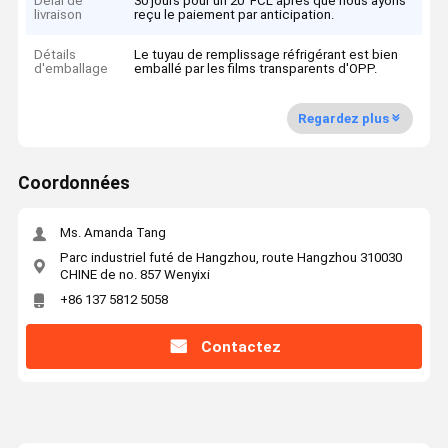
Délai de
30 jours pour un 20' FCL après que nous ayons
livraison
reçu le paiement par anticipation.
Détails
Le tuyau de remplissage réfrigérant est bien
d'emballage
emballé par les films transparents d'OPP.
Regardez plus
Coordonnées
Ms. Amanda Tang
Parc industriel futé de Hangzhou, route Hangzhou 310030
CHINE de no. 857 Wenyixi
+86 137 5812 5058
Contactez