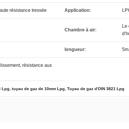
aute résistance tressée
Application:
LPG
Le 
Chambre à air:
d'h
longueur:
5m,
llissement, résistance aux
,
,
i Lpg
tuyau de gaz de 10mm Lpg
Tuyau de gaz d'OIN 3821 Lpg