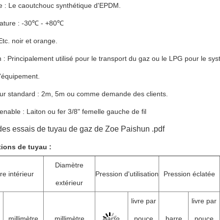
e : Le caoutchouc synthétique d'EPDM.
ature : -30℃ - +80℃
Etc. noir et orange.
n : Principalement utilisé pour le transport du gaz ou le LPG pour le 
'équipement.
ur standard : 2m, 5m ou comme demande des clients.
nable : Laiton ou fer 3/8" femelle gauche de fil
des essais de tuyau de gaz de Zoe Paishun .pdf
tions de tuyau :
Diamètre
e intérieur
Pression d'utilisation
Pression éclatée
extérieur
livre par
livre par
millimètre
millimètre
barre
pouce
barre
pouce