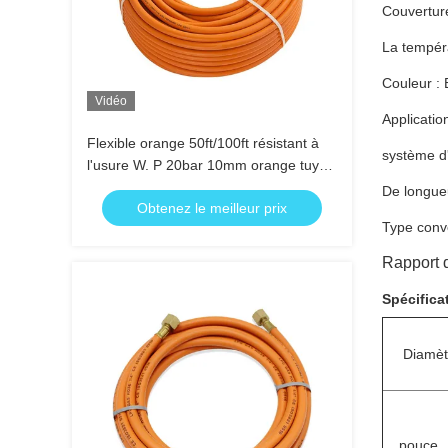
Couvertur
La tempér
Couleur : 
Vidéo
Applicatio
Flexible orange 50ft/100ft résistant à
système d
l'usure W. P 20bar 10mm orange tuyau
de gaz LPG
De longue
Obtenez le meilleur prix
Type conve
Rapport 
Spécifica
Diamètr
pouce