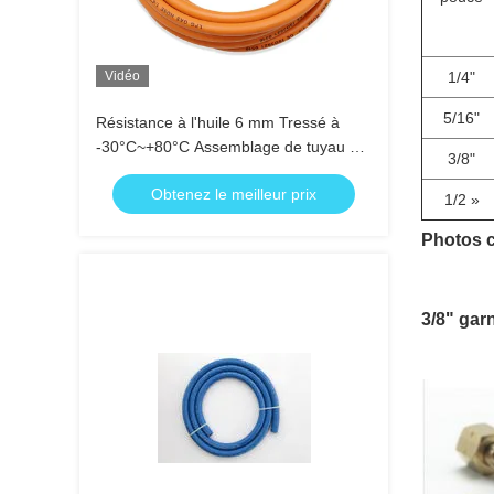
Vidéo
1/4"
5/16"
Résistance à l'huile 6 mm Tressé à
-30°C~+80°C Assemblage de tuyau à
3/8"
gaz en caoutchouc orange
Obtenez le meilleur prix
1/2 »
Photos c
3/8" gar