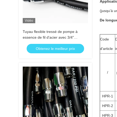
Applicati
(jusqu'à u
De longue
Vidéo
Tuyau flexible tressé de pompe à
essence de fil d'acier avec 3/4"
Code
admission de TNP 4 mètres
Obtenez le meilleur prix
d'article
i
/
HPR-1
HPR-2
HPR-3