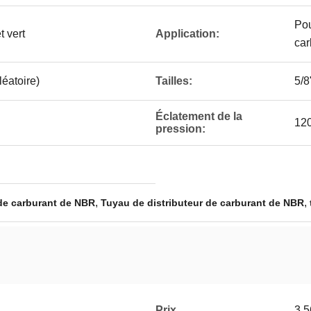
Pou
t vert
Application:
car
éatoire)
Tailles:
5/8
Éclatement de la
12
pression:
,
,
 de carburant de NBR
Tuyau de distributeur de carburant de NBR
Prix
3.