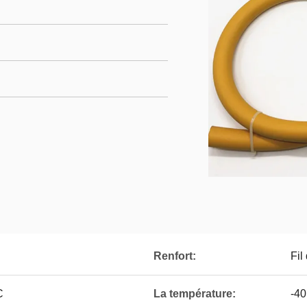
Renfort:
Fil
C
La température:
-4