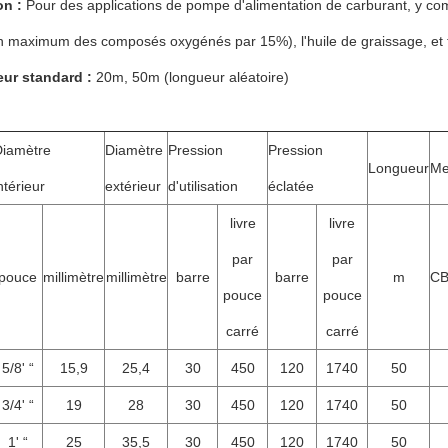
on :
Pour des applications de pompe d'alimentation de carburant, y comp
n maximum des composés oxygénés par 15%), l'huile de graissage, et to
ur standard :
20m, 50m (longueur aléatoire)
Diamètre
Diamètre
Pression
Pression
Longueur
Me
ntérieur
extérieur
d'utilisation
éclatée
livre
livre
par
par
pouce
millimètre
millimètre
barre
barre
m
CB
pouce
pouce
carré
carré
5/8' “
15,9
25,4
30
450
120
1740
50
3/4' “
19
28
30
450
120
1740
50
1' “
25
35,5
30
450
120
1740
50