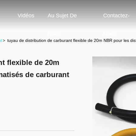
Vidéos
Au Sujet De
Contactez-
Nous
Nous
nt
>
tuyau de distribution de carburant flexible de 20m NBR pour les di
nt flexible de 20m
matisés de carburant