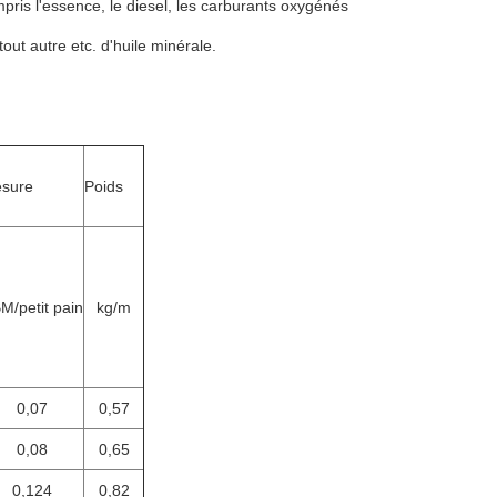
ris l'essence, le diesel, les carburants oxygénés
ut autre etc. d'huile minérale.
sure
Poids
M/petit pain
kg/m
0,07
0,57
0,08
0,65
0,124
0,82