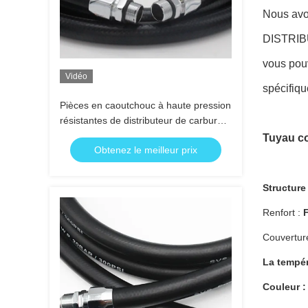
Nous avo
DISTRIBU
vous pouv
Vidéo
spécifiqu
Pièces en caoutchouc à haute pression
résistantes de distributeur de carburant
de tuyau d'essence dans le noir
Tuyau co
Obtenez le meilleur prix
Structure 
Renfort :
F
Couvertur
La tempér
Couleur :