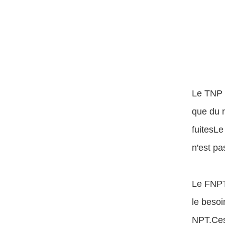
Le TNP 
que du r
fuitesLe
n'est pa
Le FNPT
le besoi
NPT.Ces 