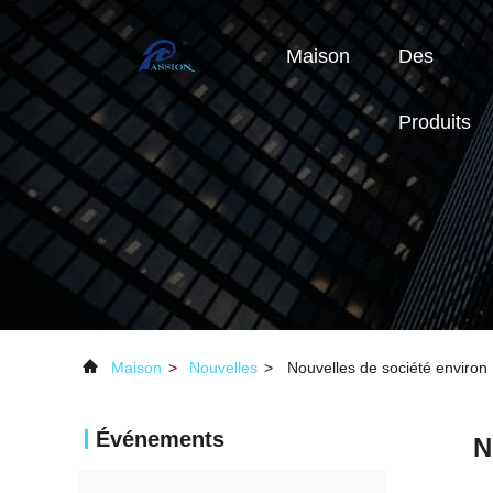
Maison
Des
Produits
Maison
>
Nouvelles
>
Nouvelles de société environ 
Événements
N