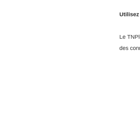
Utilise
Le TNP
des conn