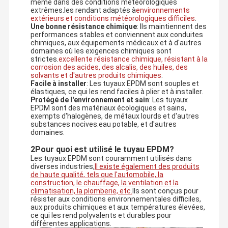
même dans des conditions météorologiques
extrêmes.les rendant adaptés à
environnements
extérieurs et conditions météorologiques difficiles
.
Une bonne résistance chimique
: Ils maintiennent des
performances stables et conviennent aux conduites
chimiques, aux équipements médicaux et à d'autres
domaines où les exigences chimiques sont
strictes.
excellente résistance chimique, résistant à la
corrosion des acides, des alcalis, des huiles, des
solvants et d'autres produits chimiques
.
Facile à installer
: Les tuyaux EPDM sont souples et
élastiques, ce qui les rend faciles à plier et à installer.
Protégé de l'environnement et sain
: Les tuyaux
EPDM sont des matériaux écologiques et sains,
exempts d'halogènes, de métaux lourds et d'autres
substances nocives.eau potable, et d'autres
domaines.
2Pour quoi est utilisé le tuyau EPDM?
Les tuyaux EPDM sont couramment utilisés dans
diverses industries,
Il existe également des produits
de haute qualité, tels que l'automobile, la
construction, le chauffage, la ventilation et la
climatisation, la plomberie, etc.
Ils sont conçus pour
résister aux conditions environnementales difficiles,
aux produits chimiques et aux températures élevées,
ce qui les rend polyvalents et durables pour
différentes applications.