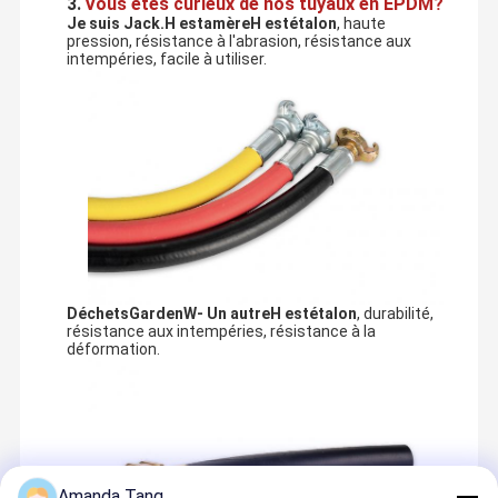
3.
Vous êtes curieux de nos tuyaux en EPDM?
Je suis Jack.
H est
amère
H est
étalon
, haute
pression, résistance à l'abrasion, résistance aux
intempéries, facile à utiliser.
Déchets
G
arden
W
- Un autre
H est
étalon
, durabilité,
résistance aux intempéries, résistance à la
déformation.
En tant que chef de produit industriel, nous recherchons un 
tuyau idéal, répond à toutes nos exigences sur des tuyaux, qui 
Maison
Des Produits
Vidéos
Au Sujet De
signifie durable, flexible et fort
Nous
Puis, nous l'avons rencontré, Paishun, le groupe de tuyau de 
Amanda Tang