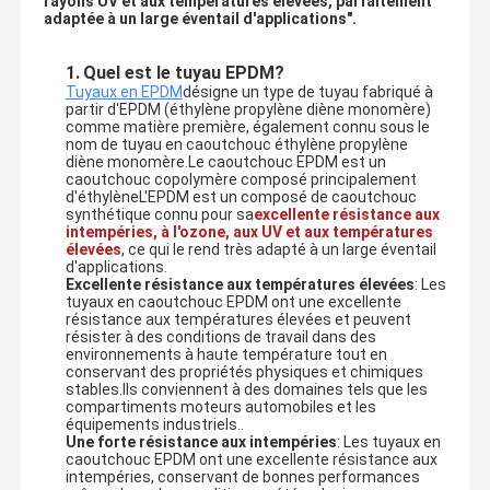
rayons UV et aux températures élevées, parfaitement
adaptée à un large éventail d'applications".
1.
Quel est le tuyau EPDM?
Tuyaux en EPDM
désigne un type de tuyau fabriqué à
partir d'EPDM (éthylène propylène diène monomère)
comme matière première, également connu sous le
nom de tuyau en caoutchouc éthylène propylène
diène monomère.Le caoutchouc EPDM est un
caoutchouc copolymère composé principalement
d'éthylèneL'EPDM est un composé de caoutchouc
synthétique connu pour sa
excellente résistance aux
intempéries, à l'ozone, aux UV et aux températures
élevées
, ce qui le rend très adapté à un large éventail
d'applications.
Excellente résistance aux températures élevées
: Les
tuyaux en caoutchouc EPDM ont une excellente
résistance aux températures élevées et peuvent
résister à des conditions de travail dans des
environnements à haute température tout en
conservant des propriétés physiques et chimiques
stables.Ils conviennent à des domaines tels que les
compartiments moteurs automobiles et les
équipements industriels..
Une forte résistance aux intempéries
: Les tuyaux en
caoutchouc EPDM ont une excellente résistance aux
intempéries, conservant de bonnes performances