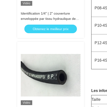
Vidéo
P08-4
Identification 1/4" | 2" couverture
enveloppée par tissu hydraulique de
noir de tuyau de fil 4SP 4
P10-4
Obtenez le meilleur prix
P12-4
P16-4
Les info
Taille
Vidéo