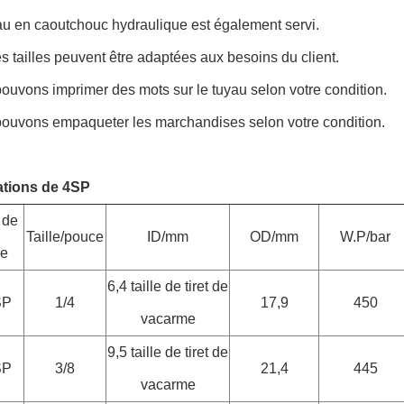
au en caoutchouc hydraulique est également servi.
es tailles peuvent être adaptées aux besoins du client.
ouvons imprimer des mots sur le tuyau selon votre condition.
pouvons empaqueter les marchandises selon votre condition.
ations de 4SP
 de
Taille/pouce
ID/mm
OD/mm
W.P/bar
ce
6,4 taille de tiret de
SP
1/4
17,9
450
vacarme
9,5 taille de tiret de
SP
3/8
21,4
445
vacarme