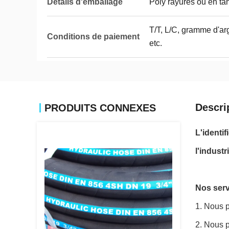
Détails d'emballage
Poly rayures ou en ta
T/T, L/C, gramme d'ar
Conditions de paiement
etc.
Descri
PRODUITS CONNEXES
L'identi
l'indust
Nos serv
1. Nous p
2. Nous p