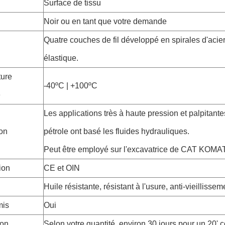
Surface de tissu
Noir ou en tant que votre demande
Quatre couches de fil développé en spirales d'acier
élastique.
ure
-40ºC | +100ºC
e
Les applications très à haute pression et palpitantes
ion
pétrole ont basé les fluides hydrauliques.
Peut être employé sur l'excavatrice de CAT KOM
tion
CE et OIN
Huile résistante, résistant à l'usure, anti-vieillissem
is
Oui
son
Selon votre quantité, environ 30 jours pour un 20' 