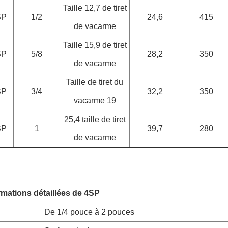
Taille 12,7 de tiret
SP
1/2
24,6
415
de vacarme
Taille 15,9 de tiret
SP
5/8
28,2
350
de vacarme
Taille de tiret du
SP
3/4
32,2
350
vacarme 19
25,4 taille de tiret
SP
1
39,7
280
de vacarme
rmations détaillées de 4SP
De 1/4 pouce à 2 pouces