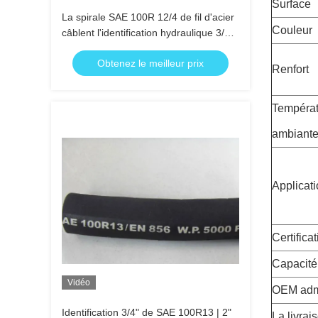
Surface
La spirale SAE 100R 12/4 de fil d'acier
Couleur
câblent l'identification hydraulique 3/8"
de tuyau | 2"
Obtenez le meilleur prix
Renfort
Températ
ambiant
Applicat
Certifica
Capacité
Vidéo
OEM adm
Identification 3/4" de SAE 100R13 | 2"
La livrai