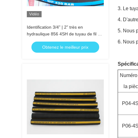
3. Le tuy
Vidéo
4. D'autr
Identification 3/4" | 2" très en
5. Nous p
hydraulique 856 4SH de tuyau de fil de
haute pression 4
6. Nous 
Obtenez le meilleur prix
Spécific
Numéro
la piè
P04-4
P06-4