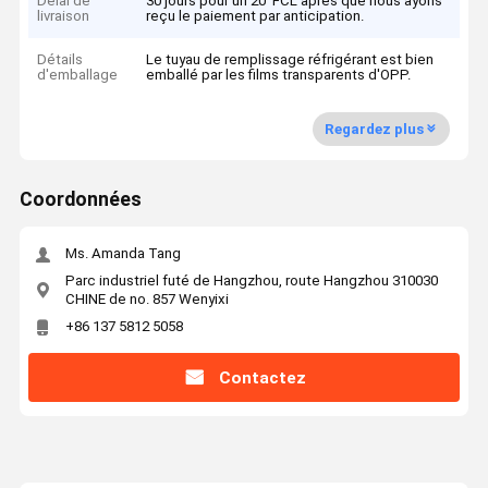
Délai de
30 jours pour un 20' FCL après que nous ayons
livraison
reçu le paiement par anticipation.
Détails
Le tuyau de remplissage réfrigérant est bien
d'emballage
emballé par les films transparents d'OPP.
Regardez plus
Coordonnées
Ms. Amanda Tang
Parc industriel futé de Hangzhou, route Hangzhou 310030
CHINE de no. 857 Wenyixi
+86 137 5812 5058
Contactez