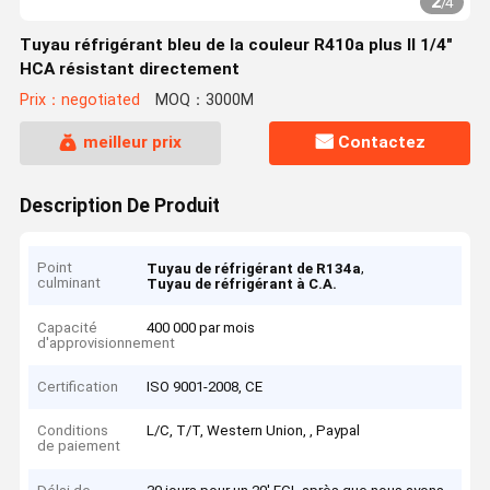
2
/
4
Tuyau réfrigérant bleu de la couleur R410a plus II 1/4"
HCA résistant directement
Prix：negotiated
MOQ：3000M
meilleur prix
Contactez
Description De Produit
Point
,
Tuyau de réfrigérant de R134a
culminant
Tuyau de réfrigérant à C.A.
Capacité
400 000 par mois
d'approvisionnement
Certification
ISO 9001-2008, CE
Conditions
L/C, T/T, Western Union, , Paypal
de paiement